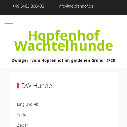
+49 6483 806433
info@hopfenhof.de
Mobile Menu Toggle
Hopfenhof
Wachtelhunde
Zwinger "vom Hopfenhof im goldenen Grund" (FCI)
DW Hunde
Jung und Alt
Yaska
Zeder