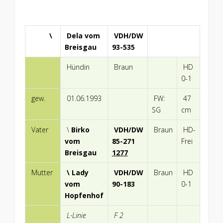
\
Dela vom
VDH/DW
Breisgau
93-535
Hündin
Braun
HD
0-1
gew.
01.06.1993
FW:
47
SG
cm
Vater
\
Birko
VDH/DW
Braun
HD-
vom
85-271
Frei
Breisgau
1277
Mutter
\ Lady
VDH/DW
Braun
HD
vom
90-183
0-1
Hopfenhof
L-Linie
F 2