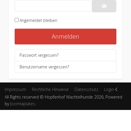
Passwort an
Angemeldet bleiben
Anmelden
Passwort vergessen?
Benutzername vergessen?
Impressum
Rechtliche Hinweise
Datenschutz
Login
All Rights reserved © Hopfenhof Wachtelhunde 2026, Powered
by
Joomlaplates
.