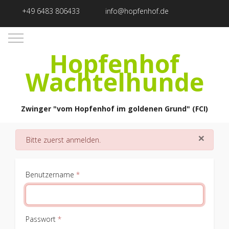
+49 6483 806433
info@hopfenhof.de
Mobile Menu Toggle
Hopfenhof
Wachtelhunde
Zwinger "vom Hopfenhof im goldenen Grund" (FCI)
×
danger
Bitte zuerst anmelden.
Benutzername
*
Passwort
*