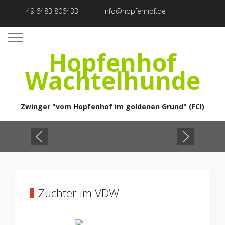
+49 6483 806433
info@hopfenhof.de
Mobile Menu Toggle
Hopfenhof
Wachtelhunde
Zwinger "vom Hopfenhof im goldenen Grund" (FCI)
Züchter im VDW