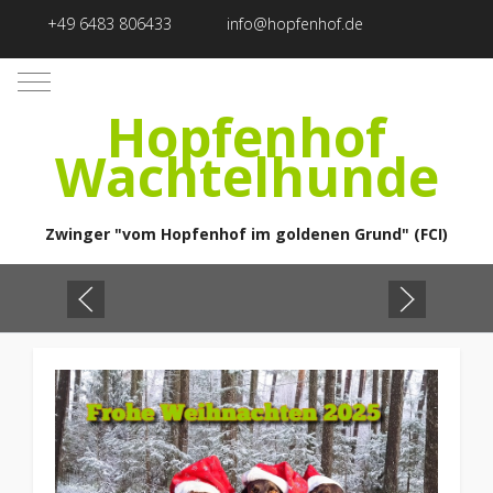
+49 6483 806433
info@hopfenhof.de
Mobile Menu Toggle
Hopfenhof
Wachtelhunde
Zwinger "vom Hopfenhof im goldenen Grund" (FCI)