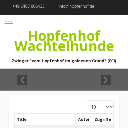
+49 6483 806433
info@hopfenhof.de
Mobile Menu Toggle
Hopfenhof
Wachtelhunde
Zwinger "vom Hopfenhof im goldenen Grund" (FCI)
Anzeige #
Title
Autor
Zugriffe