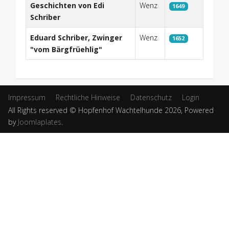
Beiträge
Geschichten von Edi
Wenz
1649
Schriber
Eduard Schriber, Zwinger
Wenz
1652
"vom Bärgfrüehlig"
Impressum
Rechtliche Hinweise
Datenschutz
Login
All Rights reserved © Hopfenhof Wachtelhunde 2026, Powered
by
Joomlaplates
.