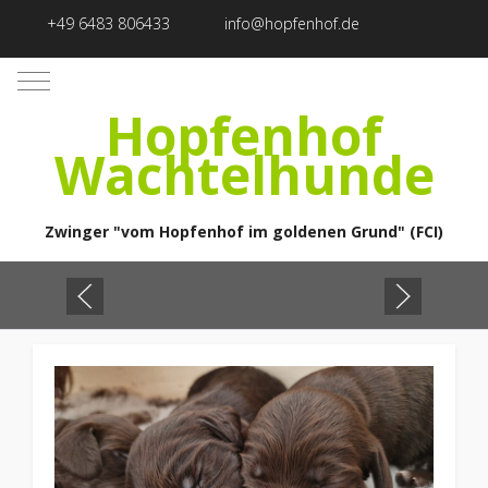
+49 6483 806433
info@hopfenhof.de
Mobile Menu Toggle
Hopfenhof
Wachtelhunde
Zwinger "vom Hopfenhof im goldenen Grund" (FCI)