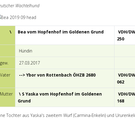
eutscher Wachtelhund
\
Bea vom Hopfenhof im Goldenen Grund
VDH/DW
250
Hündin
gew.
27.03.2017
Vater
--> Ybor von Rottenbach ÖHZB 2680
VDH/DW
062
Mutter
\ S Yaska vom Hopfenhof im Goldenen
VDH/DW
Grund
168
ine Tochter aus Yaska's zweitem Wurf (Carmina-Enkelin) und Ururenkeli