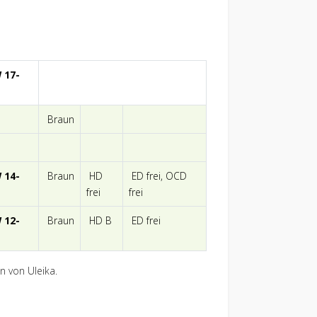
 17-
Braun
 14-
Braun
HD
ED frei, OCD
frei
frei
 12-
Braun
HD B
ED frei
n von Uleika.