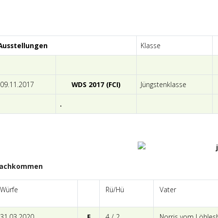
Ausstellungen
Klasse
09.11.2017
WDS 2017 (FCI)
Jüngstenklasse
.
achkommen
Würfe
Rü/Hü
Vater
31.03.2020
F
4 / 2
Norris vom Löhlesh