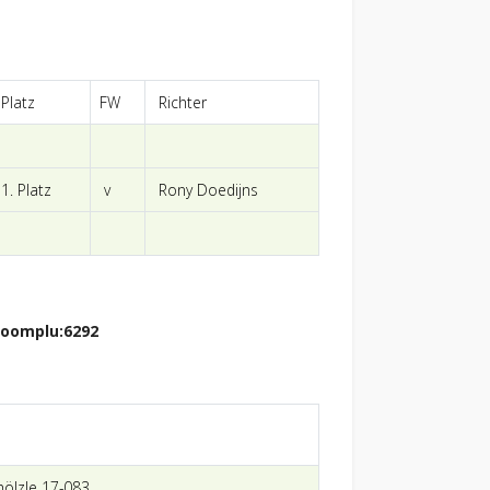
Platz
FW
Richter
1. Platz
v
Rony Doedijns
ölzle 17-083