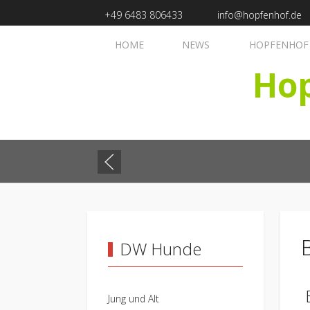
+49 6483 806433
info@hopfenhof.de
HOME
NEWS
HOPFENHOF
Ho
DW Hunde
Jung und Alt