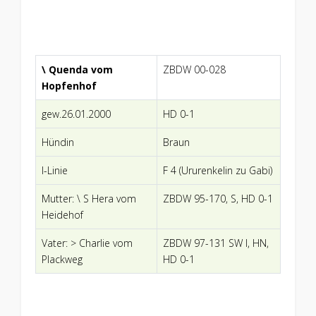
\ Quenda vom
ZBDW 00-028
Hopfenhof
gew.26.01.2000
HD 0-1
Hündin
Braun
I-Linie
F 4 (Ururenkelin zu Gabi)
Mutter: \ S Hera vom
ZBDW 95-170, S, HD 0-1
Heidehof
Vater: > Charlie vom
ZBDW 97-131 SW I, HN,
Plackweg
HD 0-1