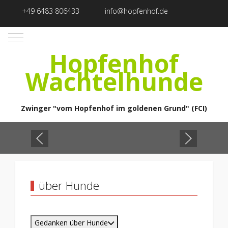
+49 6483 806433
info@hopfenhof.de
Mobile Menu Toggle
Hopfenhof
Wachtelhunde
Zwinger "vom Hopfenhof im goldenen Grund" (FCI)
über Hunde
Gedanken über Hunde