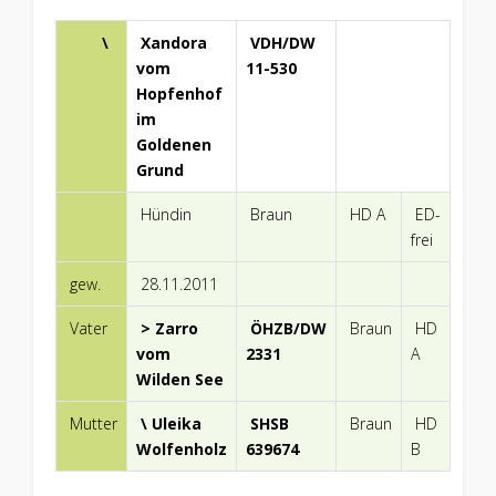
\
Xandora
VDH/DW
vom
11-530
Hopfenhof
im
Goldenen
Grund
Hündin
Braun
HD A
ED-
frei
gew.
28.11.2011
Vater
> Zarro
ÖHZB/DW
Braun
HD
vom
2331
A
Wilden See
Mutter
\ Uleika
SHSB
Braun
HD
Wolfenholz
639674
B