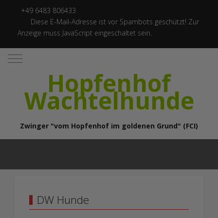
+49 6483 806433
Diese E-Mail-Adresse ist vor Spambots geschützt! Zur
Anzeige muss JavaScript eingeschaltet sein.
Mobile Menu Toggle
Hopfenhof
Wachtelhunde
Zwinger "vom Hopfenhof im goldenen Grund" (FCI)
DW Hunde