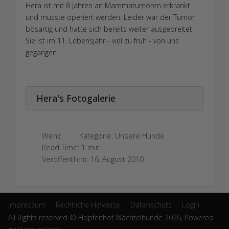
Hera ist mit 8 Jahren an Mammatumoren erkrankt
und musste operiert werden. Leider war der Tumor
bösartig und hatte sich bereits weiter ausgebreitet.
Sie ist im 11. Lebensjahr - viel zu früh - von uns
gegangen.
Hera's Fotogalerie
Wenz
Kategorie:
Unsere Hunde
Read Time: 1 min
Veröffentlicht: 16. August 2010
Impressum
Rechtliche Hinweise
Datenschutz
Login
All Rights reserved © Hopfenhof Wachtelhunde 2026, Powered