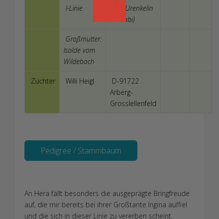
I-Linie
F 3 (Urenkelin
zu Gabi)
Großmutter:
Isolde vom
Wildebach
Züchter
Willi Heigl
D-91722
Arberg-
Grosslellenfeld
Pedigree / Stammbaum
An Hera fällt besonders die ausgeprägte Bringfreude
auf, die mir bereits bei ihrer Großtante Ingina auffiel
und die sich in dieser Linie zu vererben scheint.