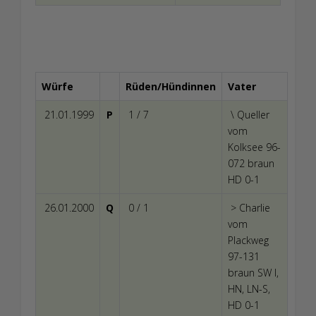
Würfe
Rüden/Hündinnen
Vater
21.01.1999
P
1 / 7
\ Queller
vom
Kolksee 96-
072
braun
HD 0-1
26.01.2000
Q
0 / 1
> Charlie
vom
Plackweg
97-131
braun SW I,
HN, LN-S,
HD 0-1