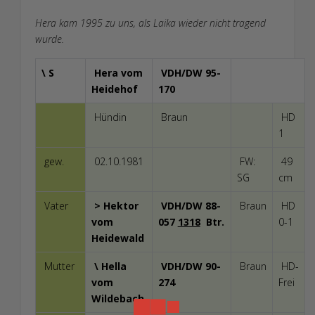
Hera kam 1995 zu uns, als Laika wieder nicht tragend
wurde.
\ S
Hera vom
VDH/DW 95-
Heidehof
170
Hündin
Braun
HD
1
gew.
02.10.1981
FW:
49
SG
cm
Vater
> Hektor
VDH/DW 88-
Braun
HD
vom
057
1318
Btr.
0-1
Heidewald
Mutter
\ Hella
VDH/DW 90-
Braun
HD-
vom
274
Frei
Wildebach