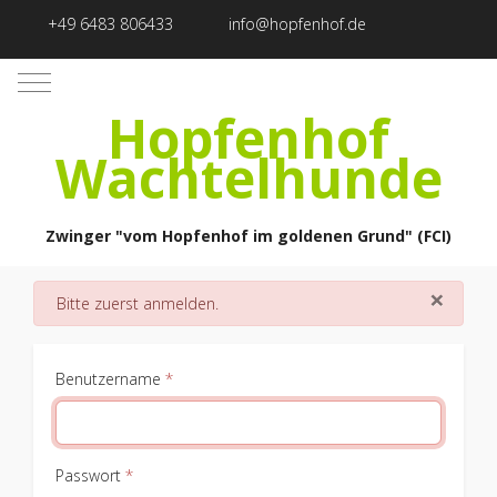
+49 6483 806433
info@hopfenhof.de
Mobile Menu Toggle
Hopfenhof
Wachtelhunde
Zwinger "vom Hopfenhof im goldenen Grund" (FCI)
×
danger
Bitte zuerst anmelden.
Benutzername
*
Passwort
*