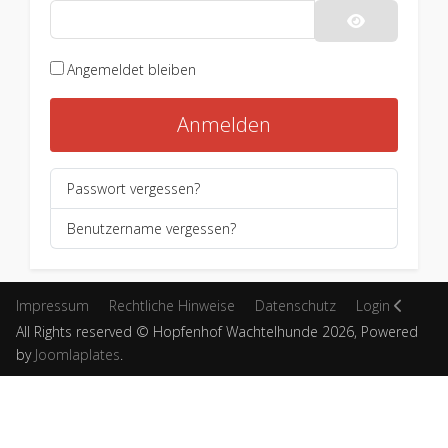
Passwort an
Angemeldet bleiben
Anmelden
Passwort vergessen?
Benutzername vergessen?
Impressum
Rechtliche Hinweise
Datenschutz
Login
All Rights reserved © Hopfenhof Wachtelhunde 2026, Powered
by
Joomlaplates
.