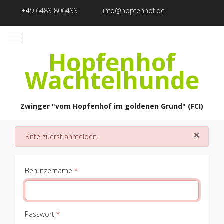
+49 6483 806433
info@hopfenhof.de
Mobile Menu Toggle
Hopfenhof
Wachtelhunde
Zwinger "vom Hopfenhof im goldenen Grund" (FCI)
×
danger
Bitte zuerst anmelden.
Benutzername
*
Passwort
*