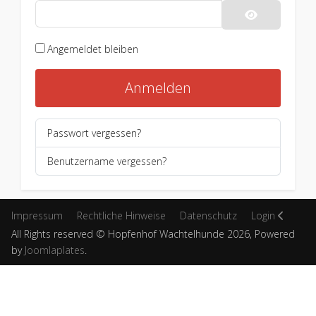
Passwort an
Angemeldet bleiben
Anmelden
Passwort vergessen?
Benutzername vergessen?
Impressum
Rechtliche Hinweise
Datenschutz
Login
All Rights reserved © Hopfenhof Wachtelhunde 2026, Powered
by
Joomlaplates
.