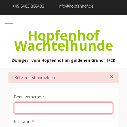
+49 6483 806433
info@hopfenhof.de
Mobile Menu Toggle
Hopfenhof
Wachtelhunde
Zwinger "vom Hopfenhof im goldenen Grund" (FCI)
×
danger
Bitte zuerst anmelden.
Benutzername
*
Passwort
*