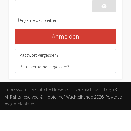
Passwort an
Angemeldet bleiben
Anmelden
Passwort vergessen?
Benutzername vergessen?
Impressum
Rechtliche Hinweise
Datenschutz
Login
All Rights reserved © Hopfenhof Wachtelhunde 2026, Powered
by
Joomlaplates
.