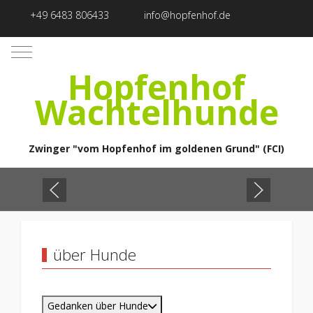
+49 6483 806433
info@hopfenhof.de
Mobile Menu Toggle
Hopfenhof
Wachtelhunde
Zwinger "vom Hopfenhof im goldenen Grund" (FCI)
über Hunde
Gedanken über Hunde