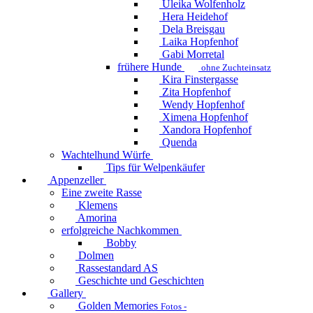
Uleika Wolfenholz
Hera Heidehof
Dela Breisgau
Laika Hopfenhof
Gabi Morretal
frühere Hunde
ohne Zuchteinsatz
Kira Finstergasse
Zita Hopfenhof
Wendy Hopfenhof
Ximena Hopfenhof
Xandora Hopfenhof
Quenda
Wachtelhund Würfe
Tips für Welpenkäufer
Appenzeller
Eine zweite Rasse
Klemens
Amorina
erfolgreiche Nachkommen
Bobby
Dolmen
Rassestandard AS
Geschichte und Geschichten
Gallery
Golden Memories
Fotos -