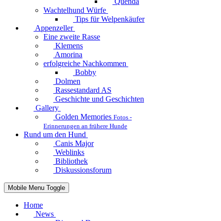
Quenda
Wachtelhund Würfe
Tips für Welpenkäufer
Appenzeller
Eine zweite Rasse
Klemens
Amorina
erfolgreiche Nachkommen
Bobby
Dolmen
Rassestandard AS
Geschichte und Geschichten
Gallery
Golden Memories
Fotos -
Erinnerungen an frühere Hunde
Rund um den Hund
Canis Major
Weblinks
Bibliothek
Diskussionsforum
Mobile Menu Toggle
Home
News