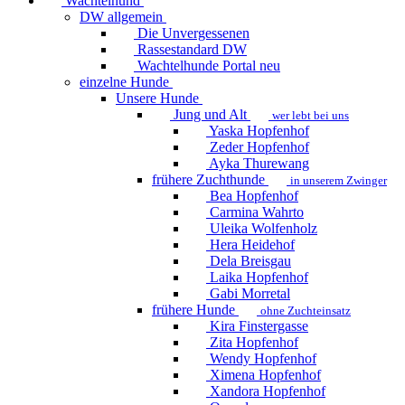
Wachtelhund
DW allgemein
Die Unvergessenen
Rassestandard DW
Wachtelhunde Portal
neu
einzelne Hunde
Unsere Hunde
Jung und Alt
wer lebt bei uns
Yaska Hopfenhof
Zeder Hopfenhof
Ayka Thurewang
frühere Zuchthunde
in unserem Zwinger
Bea Hopfenhof
Carmina Wahrto
Uleika Wolfenholz
Hera Heidehof
Dela Breisgau
Laika Hopfenhof
Gabi Morretal
frühere Hunde
ohne Zuchteinsatz
Kira Finstergasse
Zita Hopfenhof
Wendy Hopfenhof
Ximena Hopfenhof
Xandora Hopfenhof