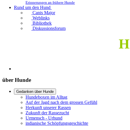
Erinnerungen an frühere Hunde
Rund um den Hund
Canis Major
Weblinks
Bibliothek
Diskussionsforum
H
über Hunde
Gedanken über Hunde
Hundeboxen im Alltag
Auf der Jagd nach dem grossen Gefühl
Herkunft unserer Rassen
Zukunft der Rassezucht
Urmensch - Urhund
indianische Schöpfungsgeschichte