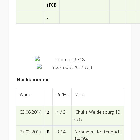
(FCI)
.
Nachkommen
Würfe
Rü/Hü
Vater
03.06.2014
Z
4 / 3
Chuke Weidelsburg 10-
478
27.03.2017
B
3 / 4
Ybor vom Rottenbach
14-064