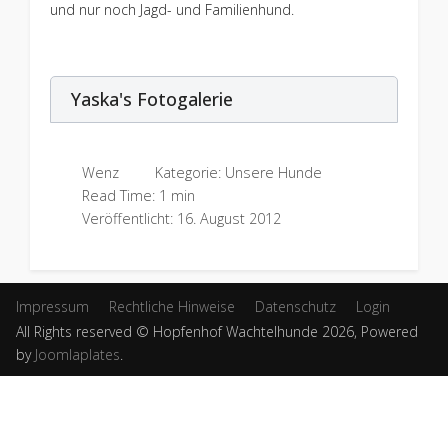
und nur noch Jagd- und Familienhund.
Yaska's Fotogalerie
Wenz
Kategorie:
Unsere Hunde
Read Time: 1 min
Veröffentlicht: 16. August 2012
Impressum
Rechtliche Hinweise
Datenschutz
Login
All Rights reserved © Hopfenhof Wachtelhunde 2026, Powered
by
Joomlaplates
.