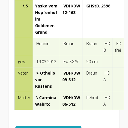
\ S
Yaska vom
VDH/DW
GHStB. 2596
Hopfenhof
12-168
im
Goldenen
Grund
Hündin
Braun
Braun
HD
ED
B
frei
gew.
19.03.2012
Fw SG/V
50 cm
Vater
> Othello
VDH/DW
Braun
HD
von
09-312
A
Rustens
Mutter
\ Carmina
VDH/DW
Rehrot
HD
Wahrto
06-512
A