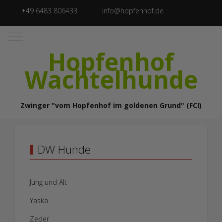
+49 6483 806433
info@hopfenhof.de
Mobile Menu Toggle
Hopfenhof
Wachtelhunde
Zwinger "vom Hopfenhof im goldenen Grund" (FCI)
DW Hunde
Jung und Alt
Yaska
Zeder