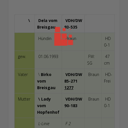
\
Dela vom
VDH/DW
Breisgau
93-535
Hündin
Braun
HD
0-1
gew.
01.06.1993
FW:
47
SG
cm
Vater
\
Birko
VDH/DW
Braun
HD-
vom
85-271
Frei
Breisgau
1277
Mutter
\ Lady
VDH/DW
Braun
HD
vom
90-183
0-1
Hopfenhof
L-Linie
F 2