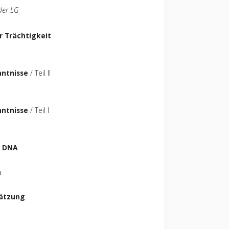
der LG
 Trächtigkeit
nntnisse
/ Teil II
nntnisse
/ Teil I
/ DNA
n
ätzung