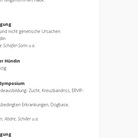
agung
 und nicht genetische Ursachen
din
e Schäfer-Somi u.a.
er Hündin
zig
 Symposium
eausbildung- Zucht, Kreuzbandriss, ERVIP-
sbedingten Erkrankungen, Dogbase,
, Abdre, Schiller u.a.
agung