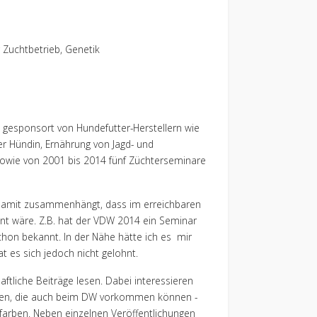
Zuchtbetrieb, Genetik
. gesponsort von Hundefutter-Herstellern wie
er Hündin, Ernährung von Jagd- und
owie von 2001 bis 2014 fünf Züchterseminare
h damit zusammenhängt, dass im erreichbaren
ant wäre. Z.B. hat der VDW 2014 ein Seminar
chon bekannt. In der Nähe hätte ich es mir
t es sich jedoch nicht gelohnt.
ftliche Beiträge lesen. Dabei interessieren
iten, die auch beim DW vorkommen können -
farben. Neben einzelnen Veröffentlichungen