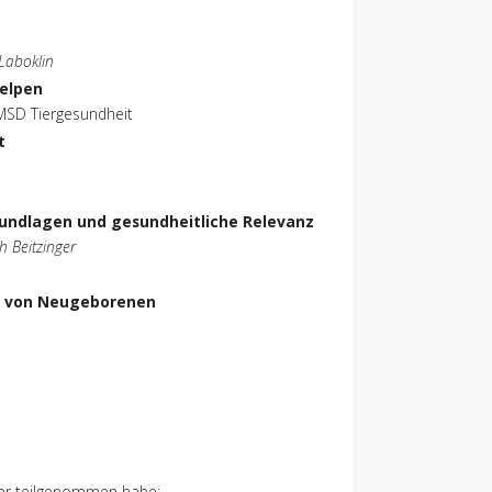
 Laboklin
elpen
i MSD Tiergesundheit
t
undlagen und gesundheitliche Relevanz
h Beitzinger
g von Neugeborenen
üher teilgenommen habe: