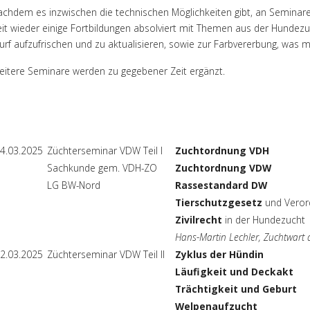
achdem es inzwischen die technischen Möglichkeiten gibt, an Seminaren
eit wieder einige Fortbildungen absolviert mit Themen aus der Hunde
rf aufzufrischen und zu aktualisieren, sowie zur Farbvererbung, was m
eitere Seminare werden zu gegebener Zeit ergänzt.
4.03.2025
Züchterseminar VDW Teil I
Zuchtordnung VDH
Sachkunde gem. VDH-ZO
Zuchtordnung VDW
LG BW-Nord
Rassestandard DW
Tierschutzgesetz
und Veror
Zivilrecht
in der Hundezucht
Hans-Martin Lechler, Zuchtwart 
2.03.2025
Züchterseminar VDW Teil II
Zyklus der Hündin
Läufigkeit und Deckakt
Trächtigkeit und Geburt
Welpenaufzucht