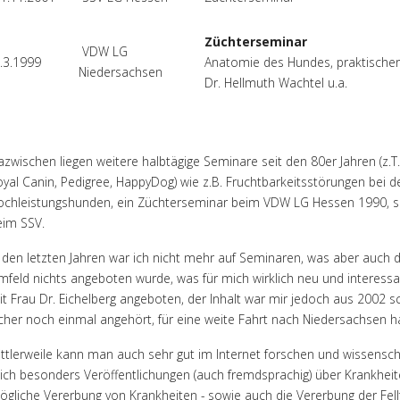
Züchterseminar
VDW LG
.3.1999
Anatomie des Hundes, praktischer 
Niedersachsen
Dr. Hellmuth Wachtel u.a.
zwischen liegen weitere halbtägige Seminare seit den 80er Jahren (z.T
yal Canin, Pedigree, HappyDog) wie z.B. Fruchtbarkeitsstörungen bei d
ochleistungshunden, ein Züchterseminar beim VDW LG Hessen 1990, s
eim SSV.
n den letzten Jahren war ich nicht mehr auf Seminaren, was aber auc
mfeld nichts angeboten wurde, was für mich wirklich neu und interess
t Frau Dr. Eichelberg angeboten, der Inhalt war mir jedoch aus 2002 s
cher noch einmal angehört, für eine weite Fahrt nach Niedersachsen ha
ttlerweile kann man auch sehr gut im Internet forschen und wissenscha
ich besonders Veröffentlichungen (auch fremdsprachig) über Krankhe
ögliche Vererbung von Krankheiten - sowie auch die Vererbung der Fell