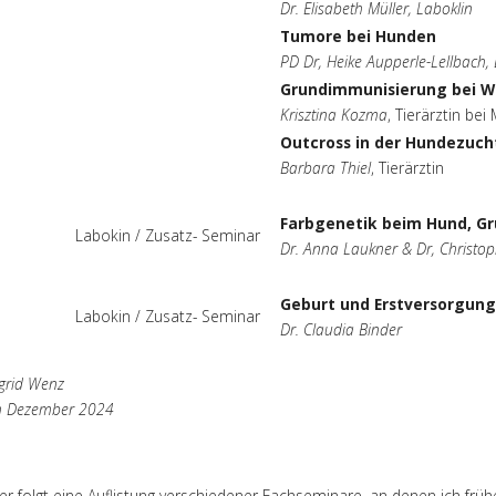
Dr. Elisabeth Müller, Laboklin
Tumore bei Hunden
PD Dr, Heike Aupperle-Lellbach,
Grundimmunisierung bei W
Krisztina Kozma
, Tierärztin be
Outcross in der Hundezuch
Barbara Thiel
, Tierärztin
Farbgenetik beim Hund, Gr
Labokin / Zusatz- Seminar
Dr. Anna Laukner & Dr, Christop
Geburt und Erstversorgun
Labokin / Zusatz- Seminar
Dr. Claudia Binder
grid Wenz
m Dezember 2024
ier folgt eine Auflistung verschiedener Fachseminare, an denen ich fr