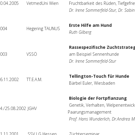
0.04.2005
VetmedUni Wien
Fruchtbarkeit des Rüden, Tiefgefri
Dr. Irene Sommerfeld-Stur, Dr. Sabin
Erste Hilfe am Hund
004
Hegering TAUNUS
Ruth Gilberg
Rassespezifische Zuchtstrate
003
VSSÖ
am Beispiel Sennenhunde
Dr. Irene Sommerfeld-Stur
Tellington-Touch für Hunde
6.11.2002
TT.E.A.M.
Bärbel Euler, Wiesbaden
Biologie der Fortpflanzung
Genetik, Verhalten, Welpenentwickl
4./25.08.2002
JGHV
Paarungsmanagement
Prof. Hans Wunderlich, Dr.Andrea M
1.11.2001
SSV LG Hessen
Züchterseminar