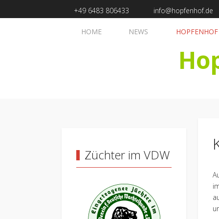
+49 6483 806433
info@hopfenhof.de
HOME
NEWS
HOPFENHOF
Ho
Züchter im VDW
A
i
a
u