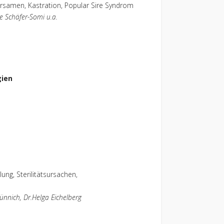
ersamen, Kastration, Popular Sire Syndrom
e Schäfer-Somi u.a.
gien
ung, Sterilitätsursachen,
ünnich, Dr.Helga Eichelberg