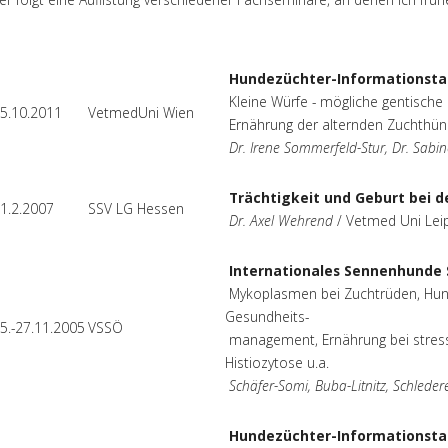
Hundezüchter-Informationst
Kleine Würfe - mögliche gentische
5.10.2011
VetmedUni Wien
Ernährung der alternden Zuchthün
Dr. Irene Sommerfeld-Stur, Dr. Sabin
Trächtigkeit und Geburt bei d
1.2.2007
SSV LG Hessen
Dr. Axel Wehrend
/ Vetmed Uni Leip
Internationales Sennenhunde
Mykoplasmen bei Zuchtrüden, Hund
Gesundheits-
5.-27.11.2005
VSSÖ
management, Ernährung bei stres
Histiozytose u.a.
Schäfer-Somi, Buba-Litnitz, Schlederer
Hundezüchter-Informationst