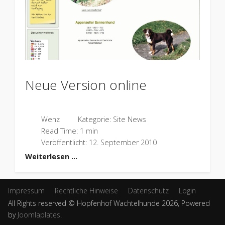
Neue Version online
Wenz
Kategorie:
Site News
Read Time: 1 min
Veröffentlicht: 12. September 2010
Weiterlesen …
Impressum
Rechtliche Hinweise
Datenschutz
Login
All Rights reserved © Hopfenhof Wachtelhunde 2026, Powered
by
Joomlaplates
.