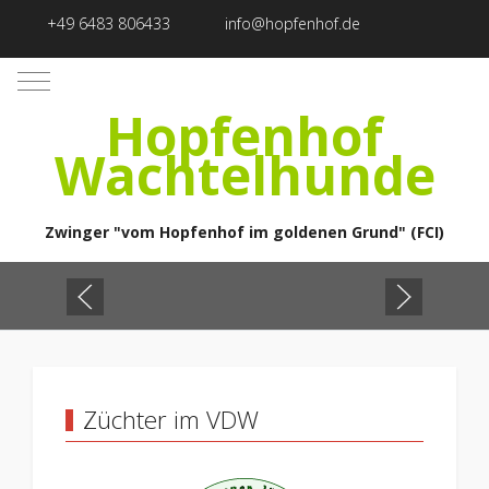
+49 6483 806433
info@hopfenhof.de
Mobile Menu Toggle
Hopfenhof
Wachtelhunde
Zwinger "vom Hopfenhof im goldenen Grund" (FCI)
Züchter im VDW