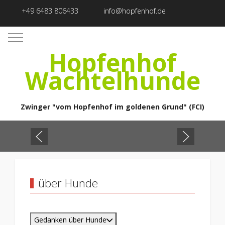
+49 6483 806433
info@hopfenhof.de
Mobile Menu Toggle
Hopfenhof
Wachtelhunde
Zwinger "vom Hopfenhof im goldenen Grund" (FCI)
über Hunde
Gedanken über Hunde