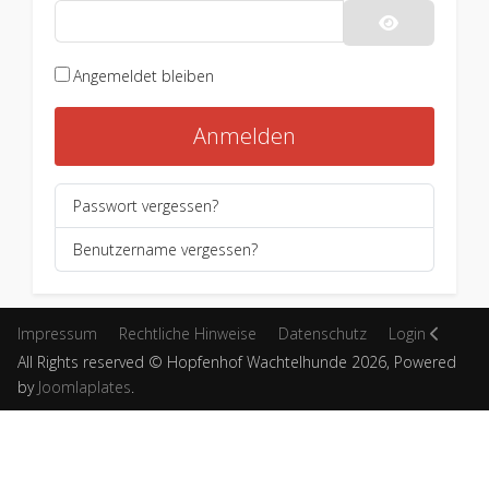
Passwort an
Angemeldet bleiben
Anmelden
Passwort vergessen?
Benutzername vergessen?
Impressum
Rechtliche Hinweise
Datenschutz
Login
All Rights reserved © Hopfenhof Wachtelhunde 2026, Powered
by
Joomlaplates
.