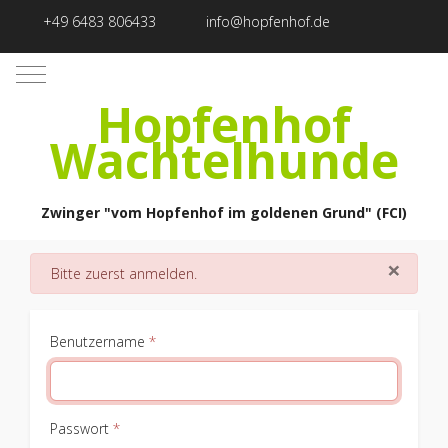
+49 6483 806433
info@hopfenhof.de
Mobile Menu Toggle
Hopfenhof
Wachtelhunde
Zwinger "vom Hopfenhof im goldenen Grund" (FCI)
×
danger
Bitte zuerst anmelden.
Benutzername
*
Passwort
*