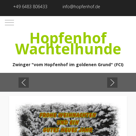
+49 6483 806433
info@hopfenhof.de
Mobile Menu Toggle
Hopfenhof
Wachtelhunde
Zwinger "vom Hopfenhof im goldenen Grund" (FCI)